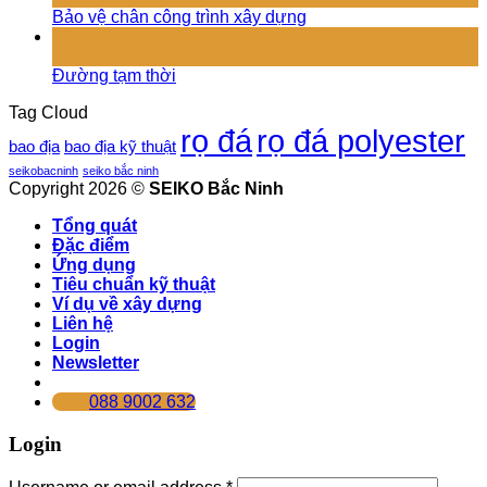
Bảo vệ chân công trình xây dựng
22
Th11
Đường tạm thời
Tag Cloud
rọ đá
rọ đá polyester
bao địa
bao địa kỹ thuật
seikobacninh
seiko bắc ninh
Copyright 2026 ©
SEIKO Bắc Ninh
Tổng quát
Đặc điểm
Ứng dụng
Tiêu chuẩn kỹ thuật
Ví dụ về xây dựng
Liên hệ
Login
Newsletter
088 9002 632
Login