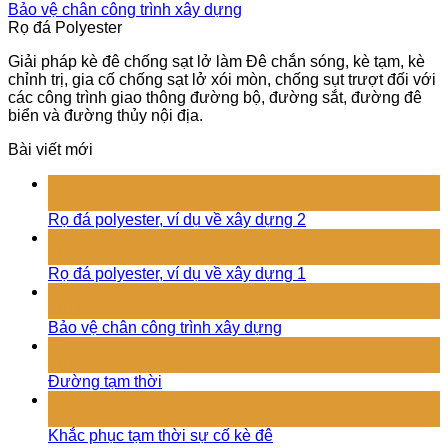
Bảo vệ chân công trình xây dựng
Rọ đá Polyester
Giải pháp kè đê chống sạt lở làm Đê chắn sóng, kè tạm, kè
chỉnh trị, gia cố chống sạt lở xói mòn, chống sụt trượt đối với
các công trình giao thông đường bộ, đường sắt, đường đê
biển và đường thủy nội địa.
Bài viết mới
22
Th11
Rọ đá polyester, ví dụ về xây dựng 2
22
Th11
Rọ đá polyester, ví dụ về xây dựng 1
22
Th11
Bảo vệ chân công trình xây dựng
22
Th11
Đường tạm thời
22
Th11
Khắc phục tạm thời sự cố kè đê