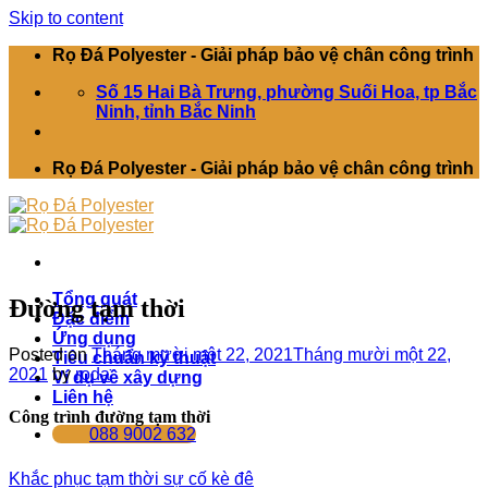
Skip to content
Rọ Đá Polyester - Giải pháp bảo vệ chân công trình
Số 15 Hai Bà Trưng, phường Suối Hoa, tp Bắc
Ninh, tỉnh Bắc Ninh
Rọ Đá Polyester - Giải pháp bảo vệ chân công trình
Tổng quát
Đường tạm thời
Đặc điểm
Ứng dụng
Posted on
Tháng mười một 22, 2021
Tháng mười một 22,
Tiêu chuẩn kỹ thuật
2021
by
roda
Ví dụ về xây dựng
Liên hệ
Công trình đường tạm thời
088 9002 632
Khắc phục tạm thời sự cố kè đê