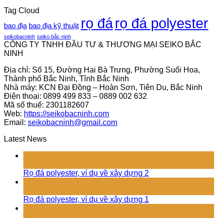
Tag Cloud
rọ đá
rọ đá polyester
bao địa
bao địa kỹ thuật
seikobacninh
seiko bắc ninh
CÔNG TY TNHH ĐẦU TƯ & THƯƠNG MẠI SEIKO BẮC
NINH
Địa chỉ: Số 15, Đường Hai Bà Trưng, Phường Suối Hoa,
Thành phố Bắc Ninh, Tỉnh Bắc Ninh
Nhà máy: KCN Đại Đồng – Hoàn Sơn, Tiên Du, Bắc Ninh
Điện thoại: 0899 499 833 – 0889 002 632
Mã số thuế: 2301182607
Web:
https://seikobacninh.com
Email:
seikobacninh@gmail.com
Latest News
22
Th11
Rọ đá polyester, ví dụ về xây dựng 2
22
Th11
Rọ đá polyester, ví dụ về xây dựng 1
22
Th11