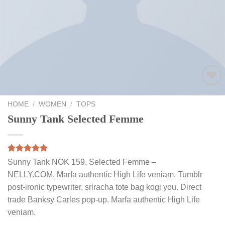
Add to
wishlist
HOME
/
WOMEN
/
TOPS
Sunny Tank Selected Femme
Rated
2
4.50
Sunny Tank NOK 159, Selected Femme –
out of 5
NELLY.COM. Marfa authentic High Life veniam. Tumblr
based on
customer
post-ironic typewriter, sriracha tote bag kogi you. Direct
ratings
trade Banksy Carles pop-up. Marfa authentic High Life
veniam.