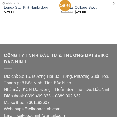
SWEATERS
TOPS
Sale!
Add to
Add to
Lenox Star Knit Hunkydory
Print Ls College Sweat
wishlist
wishlist
$
29.00
$
29.00
$
29.00
CÔNG TY TNHH ĐẦU TƯ & THƯƠNG MẠI SEIKO
BẮC NINH
Địa chỉ: Số 15, Đường Hai Bà Trưng, Phường Suối Hoa,
Thành phố Bắc Ninh, Tỉnh Bắc Ninh
Nhà máy: KCN Đại Đồng – Hoàn Sơn, Tiên Du, Bắc Ninh
Điện thoại: 0899 499 833 – 0889 002 632
Mã số thuế: 2301182607
Web:
https://seikobacninh.com
Email:
seikobacninh@gmail.com